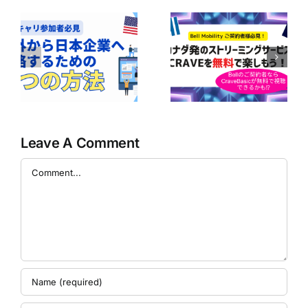
ボ
ア
Bell Mobilityユ
の
【Bell契約者は1
ーザー必見！
｜
年間無料！】
CraveのBasicプ
企
Perplexity Pro
ランが無料で楽
に
AIの利用ガイド
しめるかも！？
の
Leave A Comment
Comment