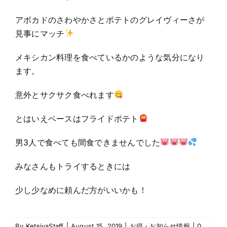
アボカドのさわやかさとポテトのグレイヴィーさが
見事にマッチ
メキシカン料理を食べているかのような気分になり
ます。
意外とサクサク食べれます
とはいえベースはフライドポテト
男3人で食べても間食できませんでした
みなさんもトライするときには
少し少なめに頼んだ方がいいかも！
By
KetaiyaStaff
|
August 15, 2019
|
お得・お知らせ情報
|
0