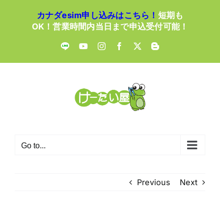
Skip
カナダesim申し込みはこちら！
短期も
to
OK！営業時間内当日まで申込受付可能！
content
LINE
YouTube
Instagram
Facebook
X
Blogger
Go to...
Previous
Next