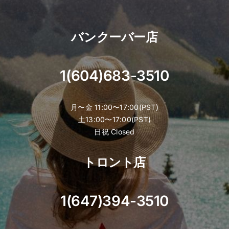
バンクーバー店
1(604)683-3510
月〜金 11:00〜17:00(PST)
土13:00〜17:00(PST)
日祝 Closed
トロント店
1(647)394-3510