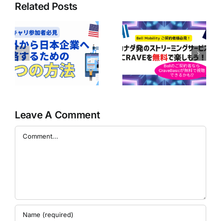
Related Posts
ボ
ア
Bell Mobilityユ
の
【Bell契約者は1
ーザー必見！
｜
年間無料！】
CraveのBasicプ
企
Perplexity Pro
ランが無料で楽
に
AIの利用ガイド
しめるかも！？
の
Leave A Comment
Comment