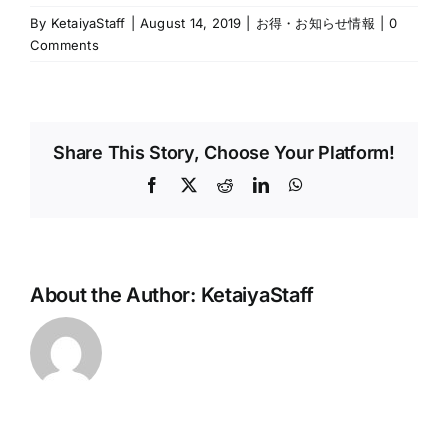
By
KetaiyaStaff
|
August 14, 2019
|
お得・お知らせ情報
|
0
Comments
Share This Story, Choose Your Platform!
Facebook
X
Reddit
LinkedIn
WhatsApp
About the Author:
KetaiyaStaff