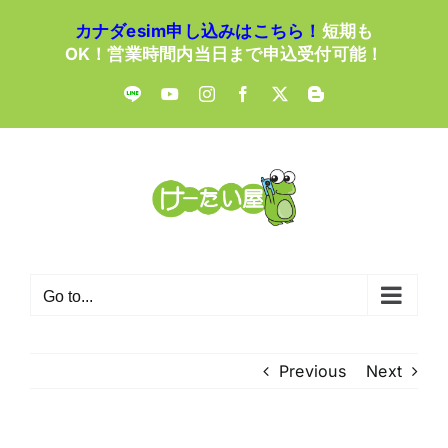
Skip
カナダesim申し込みはこちら！
短期も
to
OK！営業時間内当日まで申込受付可能！
content
LINE
YouTube
Instagram
Facebook
X
Blogger
Go to...
Previous
Next