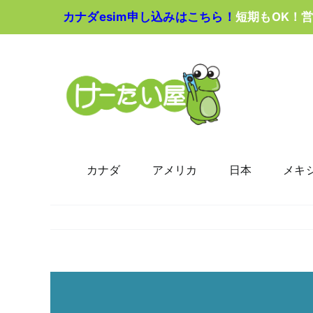
Skip
カナダesim申し込みはこちら！
短期もOK！
to
content
カナダ
アメリカ
日本
メキ
View
Larger