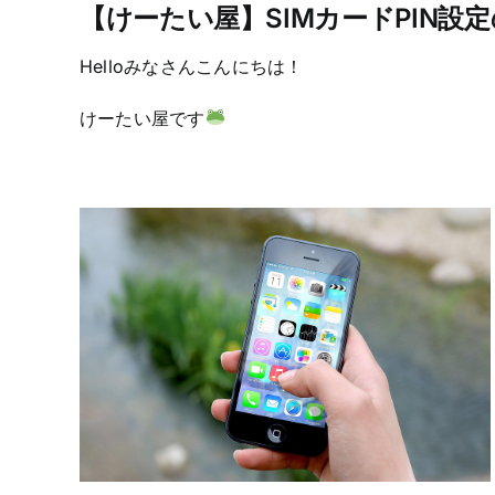
【けーたい屋】SIMカードPIN設
Helloみなさんこんにちは！
けーたい屋です