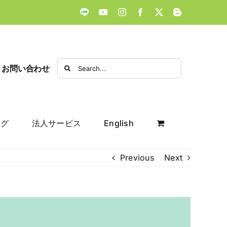
LINE
YouTube
Instagram
Facebook
X
Blogger
Search
お問い合わせ
for:
ログ
法人サービス
English
Previous
Next