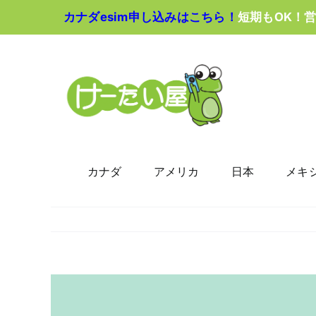
Skip
カナダesim申し込みはこちら！
短期もOK！
to
content
カナダ
アメリカ
日本
メキ
View
Larger