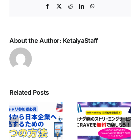
Facebook
X
Reddit
LinkedIn
WhatsApp
About the Author:
KetaiyaStaff
Related Posts
ボ
ア
Bell Mobilityユ
の
【Bell契約者は1
ーザー必見！
｜
年間無料！】
CraveのBasicプ
企
Perplexity Pro
ランが無料で楽
に
AIの利用ガイド