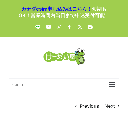
Skip
カナダesim申し込みはこちら！
短期も
to
OK！営業時間内当日まで申込受付可能！
content
LINE
YouTube
Instagram
Facebook
X
Blogger
Go to...
Previous
Next