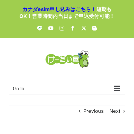
Skip
カナダesim申し込みはこちら！
短期も
to
OK！営業時間内当日まで申込受付可能！
content
LINE
YouTube
Instagram
Facebook
X
Blogger
Go to...
Previous
Next