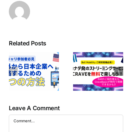
Related Posts
ボ
ア
Bell Mobilityユ
の
【Bell契約者は1
ーザー必見！
｜
年間無料！】
CraveのBasicプ
企
Perplexity Pro
ランが無料で楽
に
AIの利用ガイド
しめるかも！？
の
Leave A Comment
Comment