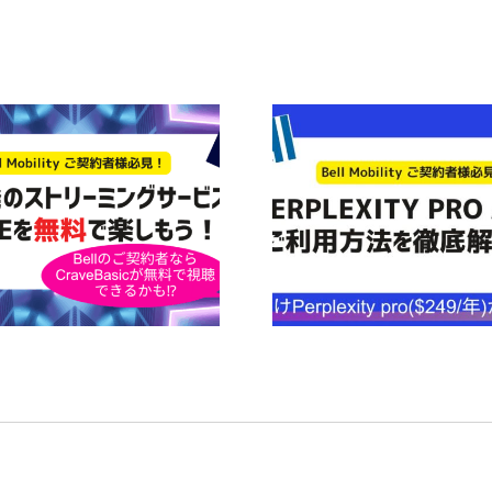
【Bell契約者は1年間無
【カナダで虫刺
料！】Perplexity Pro AIの
みには「Afterb
利用ガイド
すすめだ