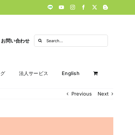
LINE
YouTube
Instagram
Facebook
X
Blogger
Search
お問い合わせ
for:
ログ
法人サービス
English
Previous
Next