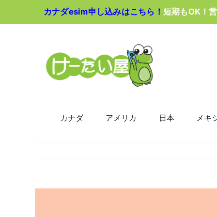
Skip
カナダesim申し込みはこちら！
短期もOK！
to
content
カナダ
アメリカ
日本
メキ
View
Larger