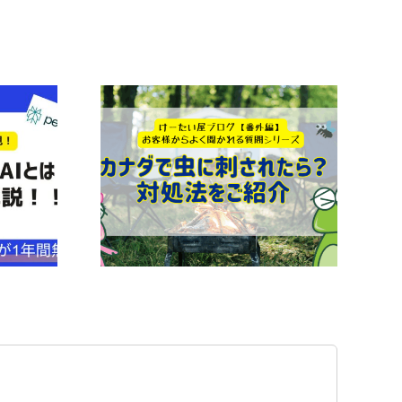
【2025年版】ボストンキ
され!?】痒
ャリアフォーラムでの電話
ite」が超お
対応対策｜海外から日本企
った話
業へスムーズに連絡する3
つの方法