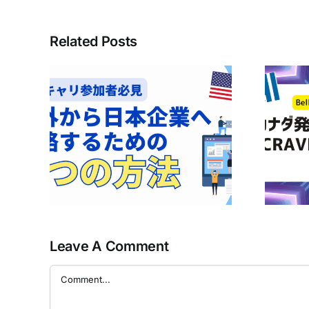
Related Posts
トンキ
の電話
Bell Mobilityユーザー必
日本企
見！CraveのBasicプラン
する3
が無料で楽しめるかも！？
Leave A Comment
Comment