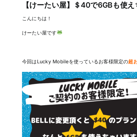
【けーたい屋】＄40で6GBも使
こんにちは！
けーたい屋です
今回はLucky Mobileを使っているお客様限定の
超