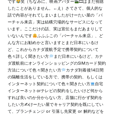
です
笑（ちなみに、映画アバター
🎞はまだ視聴
したことがありません。←え）さてさて、個人的な
話で内容がそれてしまいましたがけーたい屋の「バ
ーチャル来店」実は結構穴場的なサービスになって
います。ここだけの話、実は宣伝もまだあまりして
いないんです
ふふふこの「バーチャル来店」、ど
んな方にお勧めかと言いますとまだ日本にいるけ
ど、これからカナダ渡航予定で携帯契約について
色々詳しく聞きたい方
まだ日本にいるけど、カナ
ダ渡航前にオンラインショッピングのSIMカード契約
方法について色々聞きたい方
カナダ到着後14日間
の隔離生活をしている方で、携帯の契約、もしくは
インターネット契約について色々聞きたい方
自宅
インターネットorテレビの契約をしたいけど何から
すれば良いのか分からない方、店舗に行かず契約を
したい方✍けーたい屋でキャリア契約を既にしてい
て、プランチェンジ or 引落し先変更 or 解約などを