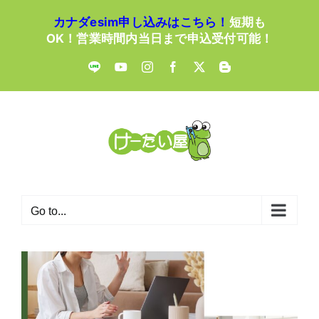
Skip
カナダesim申し込みはこちら！
短期も
to
OK！営業時間内当日まで申込受付可能！
content
LINE
YouTube
Instagram
Facebook
X
Blogger
Go to...