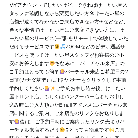
MYアカウントでしたいけど、できればけーたい屋ス
タッフに確認しながら変更したい方🛠けーたい屋の
店舗が遠くてなかなかご来店できない方✈などなど、
色々な事情でけーたい屋にご来店できない方に、け
ーたい屋のサービス(一部)をリモートで体験していた
だけるサービスです
ZOOMなどのビデオ通話サ
ービスを使ってけーたい屋スタッフがお客様のご不
安にお答えします
ちなみに「バーチャル来店」の
ご予約はとっても簡単
バーチャル来店ご希望日の2
日前(カナダ基準）に下記バナーをクリックして事前
予約しください
ご予約お申し込み後、けーたい
屋トロント店、もしくはバンクーバー店よりお申し
込み時にご入力頂いたEmailアドレスにバーチャル来
店に関するご案内、ご来店先のリンクをお送りしま
す
後は、ご予約日時にご案内したリンク先よりバ
ーチャル来店するだけ
❣とっても簡単です
ご興