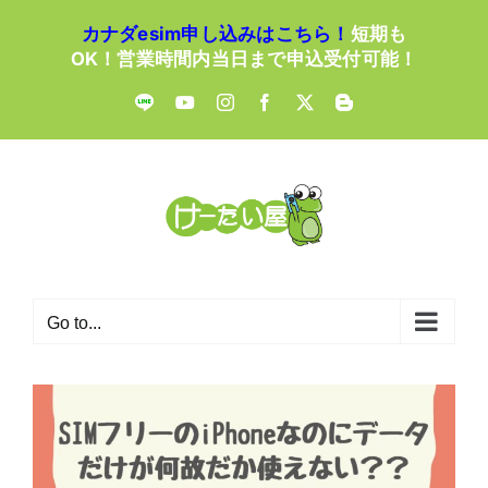
Skip
カナダesim申し込みはこちら！
短期も
to
OK！営業時間内当日まで申込受付可能！
content
LINE
YouTube
Instagram
Facebook
X
Blogger
Go to...