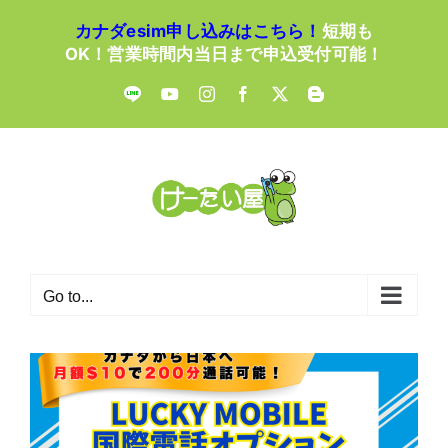
Skip
カナダesim申し込みはこちら！
短期も
to
OK！営業時間内当日まで申込受付可能！
content
LINE
YouTube
Instagram
Facebook
X
Blogger
Go to...