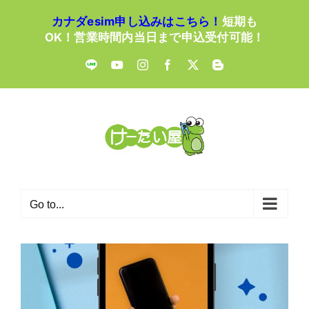
Skip
カナダesim申し込みはこちら！
短期も
to
OK！営業時間内当日まで申込受付可能！
content
LINE
YouTube
Instagram
Facebook
X
Blogger
Go to...