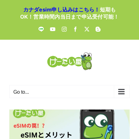
Skip
カナダesim申し込みはこちら！
短期も
to
OK！営業時間内当日まで申込受付可能！
content
LINE
YouTube
Instagram
Facebook
X
Blogger
Go to...