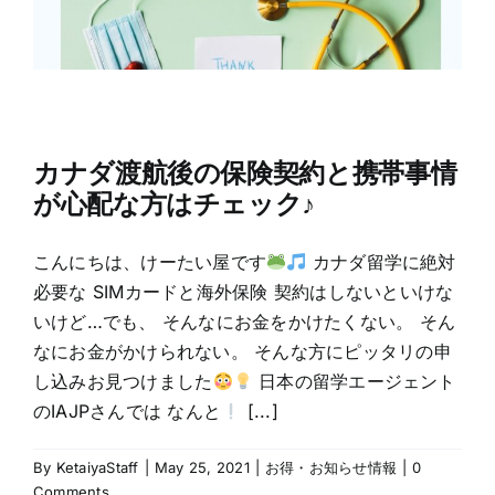
カナダ渡航後の保険契約と携帯事情
が心配な方はチェック♪
こんにちは、けーたい屋です
カナダ留学に絶対
必要な SIMカードと海外保険 契約はしないといけな
いけど…でも、 そんなにお金をかけたくない。 そん
なにお金がかけられない。 そんな方にピッタリの申
し込みお見つけました
日本の留学エージェント
のIAJPさんでは なんと
[...]
By
KetaiyaStaff
|
May 25, 2021
|
お得・お知らせ情報
|
0
Comments