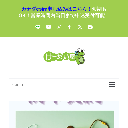
Skip
カナダesim申し込みはこちら！
短期も
to
OK！営業時間内当日まで申込受付可能！
content
LINE
YouTube
Instagram
Facebook
X
Blogger
Go to...