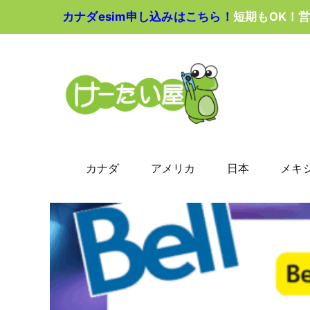
Skip
カナダesim申し込みはこちら！
短期もOK！
to
content
カナダ
アメリカ
日本
メキ