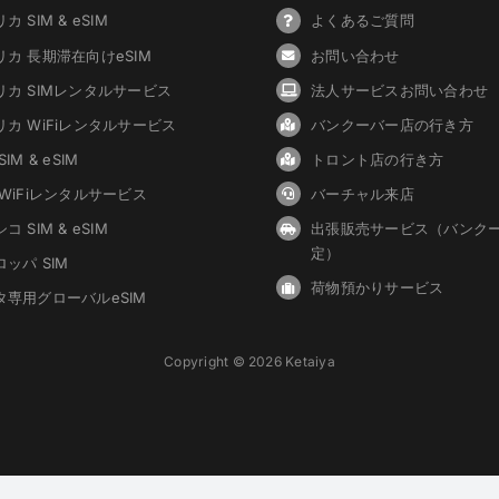
カ SIM & eSIM
よくあるご質問
リカ 長期滞在向けeSIM
お問い合わせ
リカ SIMレンタルサービス
法人サービスお問い合わせ
リカ WiFiレンタルサービス
バンクーバ
ー
店の行き方
IM & eSIM
トロント店の行き方
 WiFiレンタルサービス
バーチャル来店
コ SIM & eSIM
出張販売サービス（バンク
定）
ッパ SIM
荷物預かりサービス
タ専用グローバルeSIM
Copyright © 2026 Ketaiya