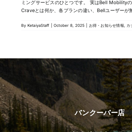
ミングサービスのひとつです。 実はBell Mobili
Craveとは何か、各プランの違い、Bellユーザーが
By
KetaiyaStaff
|
October 8, 2025
|
お得・お知らせ情報
,
カ
バンクーバー店