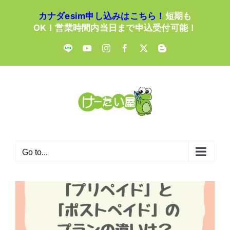
Skip
カナダesim申し込みはこちら！
短期も
to
OK！営業時間内当日まで申込受付可能！
content
LINE
YouTube
Instagram
Facebook
X
Blogger
Go to...