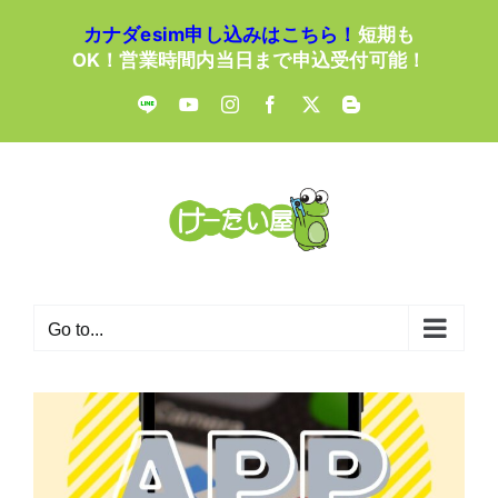
Skip
カナダesim申し込みはこちら！
短期も
to
OK！営業時間内当日まで申込受付可能！
content
LINE
YouTube
Instagram
Facebook
X
Blogger
Go to...