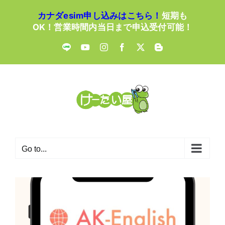
Skip
カナダesim申し込みはこちら！
短期も
to
OK！営業時間内当日まで申込受付可能！
content
LINE
YouTube
Instagram
Facebook
X
Blogger
Go to...