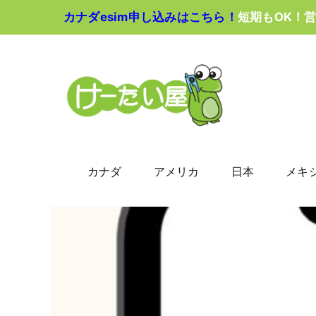
Skip
カナダesim申し込みはこちら！
短期もOK！
to
content
カナダ
アメリカ
日本
メキ