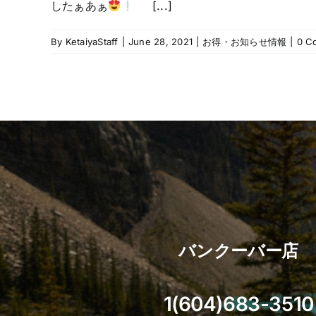
したぁあぁ
[...]
By
KetaiyaStaff
|
June 28, 2021
|
お得・お知らせ情報
|
0 C
バンクーバー店
1(604)683-3510