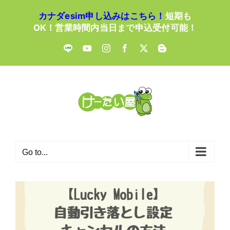
Skip
カナダesim申し込みはこちら！
短期も
to
OK！営業時間内当日まで申込受付可能！
content
LINE
YouTube
Instagram
Facebook
X
Blogger
Go to...