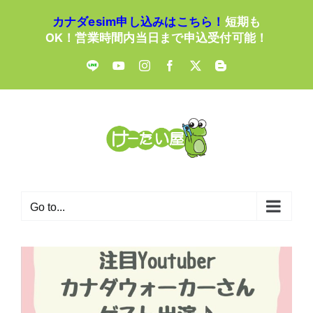
Skip
カナダesim申し込みはこちら！
短期も
to
OK！営業時間内当日まで申込受付可能！
content
LINE
YouTube
Instagram
Facebook
X
Blogger
Go to...