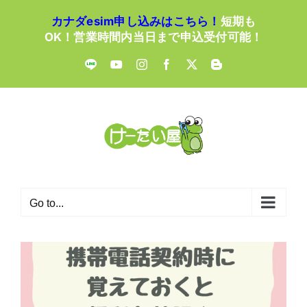
Skip
カナダesim申し込みはこちら！
短期も
to
OK！営業時間内当日まで申込受付可能！
content
LINE
YouTube
Instagram
Facebook
X
Blogger
Go to...