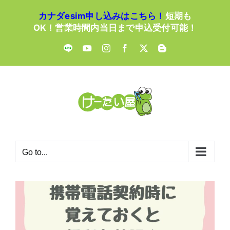
Skip
カナダesim申し込みはこちら！
短期も
to
OK！営業時間内当日まで申込受付可能！
content
LINE
YouTube
Instagram
Facebook
X
Blogger
Go to...