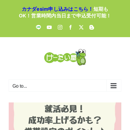
Skip
カナダesim申し込みはこちら！
短期も
to
OK！営業時間内当日まで申込受付可能！
content
LINE
YouTube
Instagram
Facebook
X
Blogger
Go to...