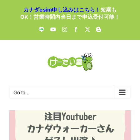
Skip
カナダesim申し込みはこちら！
短期も
to
OK！営業時間内当日まで申込受付可能！
content
LINE
YouTube
Instagram
Facebook
X
Blogger
Go to...