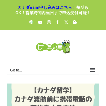
Skip
カナダesim申し込みはこちら！
短期も
to
OK！営業時間内当日まで申込受付可能！
content
LINE
YouTube
Instagram
Facebook
X
Blogger
Go to...