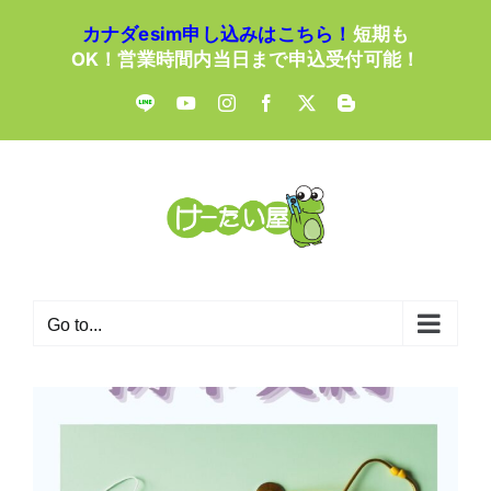
Skip
カナダesim申し込みはこちら！
短期も
to
OK！営業時間内当日まで申込受付可能！
content
LINE
YouTube
Instagram
Facebook
X
Blogger
Go to...