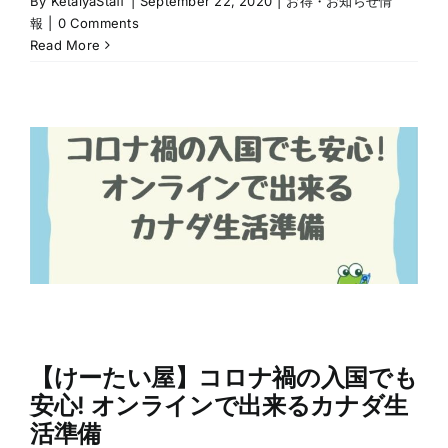
By
KetaiyaStaff
|
September 22, 2020
|
お得・お知らせ情
報
|
0 Comments
Read More
【けーたい屋】コロナ禍の入国でも
安心! オンラインで出来るカナダ生
活準備