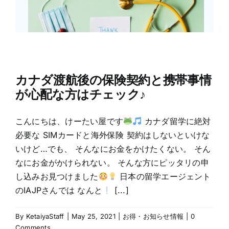
カナダ渡航後の保険契約と携帯事情
が心配な方はチェック♪
こんにちは、けーたい屋です
カナダ留学に絶対
必要な SIMカードと海外保険 契約はしないといけな
いけど…でも、 そんなにお金をかけたくない。 そん
なにお金がかけられない。 そんな方にピッタリの申
し込みお見つけました
日本の留学エージェント
のIAJPさんでは なんと
[...]
By
KetaiyaStaff
|
May 25, 2021
|
お得・お知らせ情報
|
0
Comments