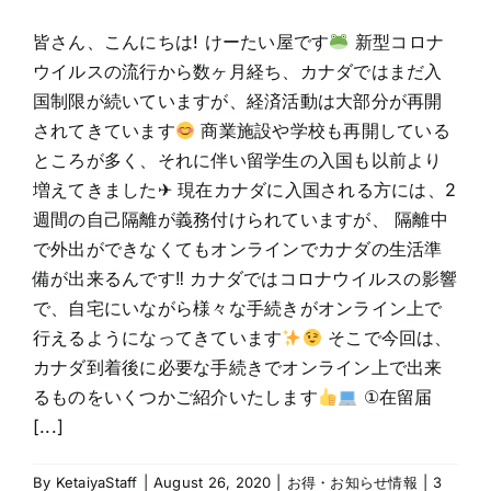
皆さん、こんにちは! けーたい屋です
新型コロナ
ウイルスの流行から数ヶ月経ち、カナダではまだ入
国制限が続いていますが、経済活動は大部分が再開
されてきています
商業施設や学校も再開している
ところが多く、それに伴い留学生の入国も以前より
増えてきました✈ 現在カナダに入国される方には、2
週間の自己隔離が義務付けられていますが、 隔離中
で外出ができなくてもオンラインでカナダの生活準
備が出来るんです‼ カナダではコロナウイルスの影響
で、自宅にいながら様々な手続きがオンライン上で
行えるようになってきています
そこで今回は、
カナダ到着後に必要な手続きでオンライン上で出来
るものをいくつかご紹介いたします
①在留届
[...]
By
KetaiyaStaff
|
August 26, 2020
|
お得・お知らせ情報
|
3