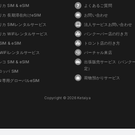
カ SIM & eSIM
よくあるご質問
リカ 長期滞在向けeSIM
お問い合わせ
リカ SIMレンタルサービス
法人サービスお問い合わせ
リカ WiFiレンタルサービス
バンクーバ
ー
店の行き方
IM & eSIM
トロント店の行き方
 WiFiレンタルサービス
バーチャル来店
コ SIM & eSIM
出張販売サービス（バンク
定）
ッパ SIM
荷物預かりサービス
タ専用グローバルeSIM
Copyright © 2026 Ketaiya