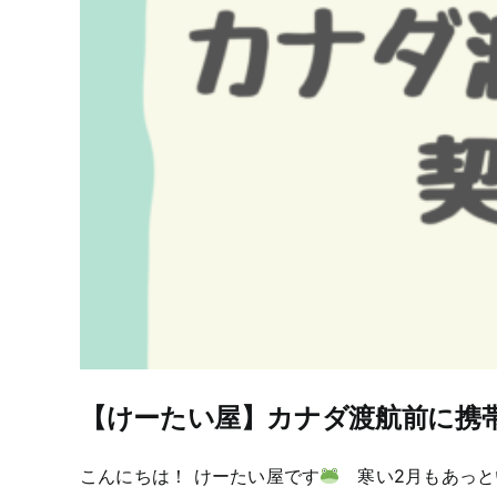
【けーたい屋】カナダ渡航前に携
こんにちは！ けーたい屋です
寒い2月もあっと