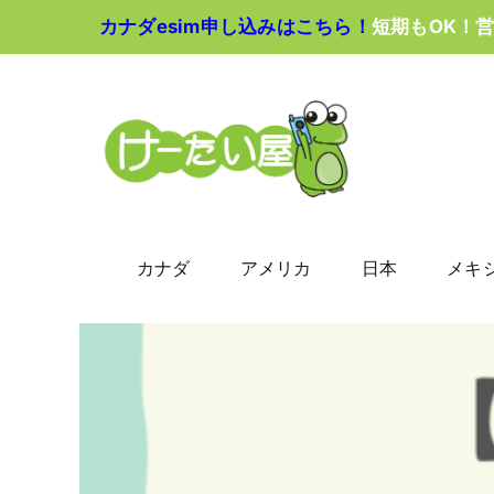
Skip
カナダesim申し込みはこちら！
短期もOK！
to
content
カナダ
アメリカ
日本
メキ