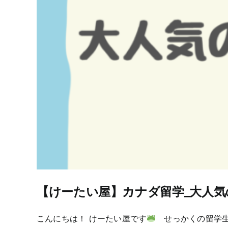
【けーたい屋】カナダ留学_大人
こんにちは！ けーたい屋です
せっかくの留学