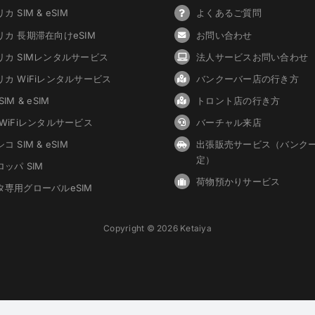
カ SIM & eSIM
よくあるご質問
リカ 長期滞在向けeSIM
お問い合わせ
リカ SIMレンタルサービス
法人サービスお問い合わせ
リカ WiFiレンタルサービス
バンクーバ
ー
店の行き方
IM & eSIM
トロント店の行き方
 WiFiレンタルサービス
バーチャル来店
コ SIM & eSIM
出張販売サービス（バンク
定）
ッパ SIM
荷物預かりサービス
タ専用グローバルeSIM
Copyright © 2026 Ketaiya