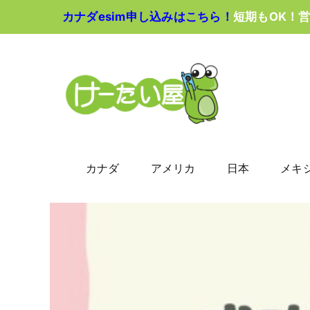
Skip
カナダesim申し込みはこちら！
短期もOK！
to
content
カナダ
アメリカ
日本
メキ