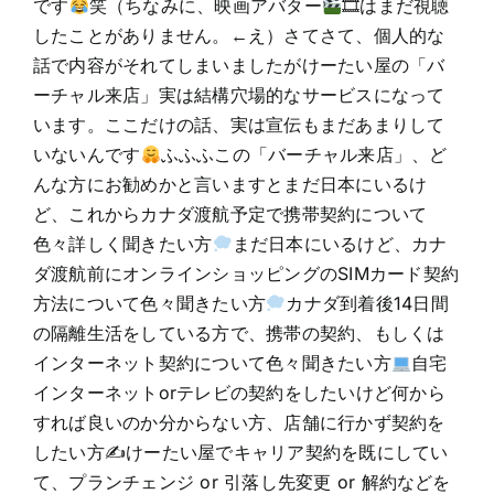
です
笑（ちなみに、映画アバター
🎞はまだ視聴
したことがありません。←え）さてさて、個人的な
話で内容がそれてしまいましたがけーたい屋の「バ
ーチャル来店」実は結構穴場的なサービスになって
います。ここだけの話、実は宣伝もまだあまりして
いないんです
ふふふこの「バーチャル来店」、ど
んな方にお勧めかと言いますとまだ日本にいるけ
ど、これからカナダ渡航予定で携帯契約について
色々詳しく聞きたい方
まだ日本にいるけど、カナ
ダ渡航前にオンラインショッピングのSIMカード契約
方法について色々聞きたい方
カナダ到着後14日間
の隔離生活をしている方で、携帯の契約、もしくは
インターネット契約について色々聞きたい方
自宅
インターネットorテレビの契約をしたいけど何から
すれば良いのか分からない方、店舗に行かず契約を
したい方✍けーたい屋でキャリア契約を既にしてい
て、プランチェンジ or 引落し先変更 or 解約などを