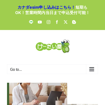
Skip
カナダesim申し込みはこちら！
短期も
to
OK！営業時間内当日まで申込受付可能！
content
LINE
YouTube
Instagram
Facebook
X
Blogger
Go to...