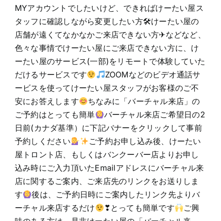
MYアカウントでしたいけど、できればけーたい屋ス
タッフに確認しながら変更したい方🛠けーたい屋の
店舗が遠くてなかなかご来店できない方✈などなど、
色々な事情でけーたい屋にご来店できない方に、け
ーたい屋のサービス(一部)をリモートで体験していた
だけるサービスです
ZOOMなどのビデオ通話サ
ービスを使ってけーたい屋スタッフがお客様のご不
安にお答えします
ちなみに「バーチャル来店」の
ご予約はとっても簡単
バーチャル来店ご希望日の2
日前(カナダ基準）に下記バナーをクリックして事前
予約しください
ご予約お申し込み後、けーたい
屋トロント店、もしくはバンクーバー店よりお申し
込み時にご入力頂いたEmailアドレスにバーチャル来
店に関するご案内、ご来店先のリンクをお送りしま
す
後は、ご予約日時にご案内したリンク先よりバ
ーチャル来店するだけ
❣とっても簡単です
ご興