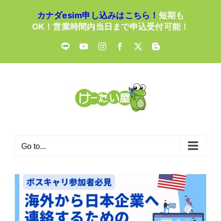
Skip
カナダesim申し込みはこちら！
短期も
to
OK！営業時間内当日まで申込受付可能！
content
LINE
YouTube
Instagram
Facebook
X
Blogger
Go to...