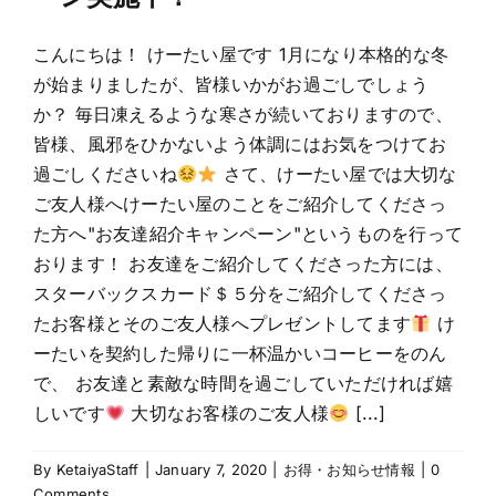
こんにちは！ けーたい屋です 1月になり本格的な冬
が始まりましたが、皆様いかがお過ごしでしょう
か？ 毎日凍えるような寒さが続いておりますので、
皆様、風邪をひかないよう体調にはお気をつけてお
過ごしくださいね
さて、けーたい屋では大切な
ご友人様へけーたい屋のことをご紹介してくださっ
た方へ"お友達紹介キャンペーン"というものを行って
おります！ お友達をご紹介してくださった方には、
スターバックスカード＄５分をご紹介してくださっ
たお客様とそのご友人様へプレゼントしてます
け
ーたいを契約した帰りに一杯温かいコーヒーをのん
で、 お友達と素敵な時間を過ごしていただければ嬉
しいです
大切なお客様のご友人様
[...]
By
KetaiyaStaff
|
January 7, 2020
|
お得・お知らせ情報
|
0
Comments