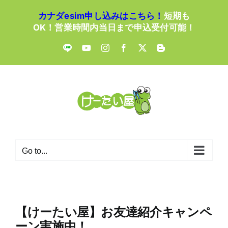
Skip
カナダesim申し込みはこちら！
短期も
to
OK！営業時間内当日まで申込受付可能！
content
LINE
YouTube
Instagram
Facebook
X
Blogger
Go to...
【けーたい屋】お友達紹介キャンペ
ーン実施中！