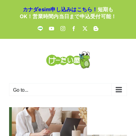
Skip
カナダesim申し込みはこちら！
短期も
to
OK！営業時間内当日まで申込受付可能！
content
LINE
YouTube
Instagram
Facebook
X
Blogger
Go to...