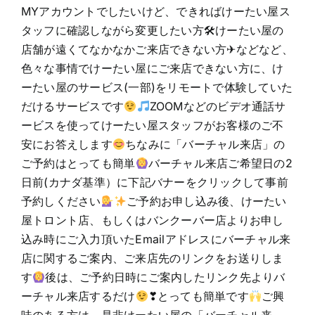
MYアカウントでしたいけど、できればけーたい屋ス
タッフに確認しながら変更したい方🛠けーたい屋の
店舗が遠くてなかなかご来店できない方✈などなど、
色々な事情でけーたい屋にご来店できない方に、け
ーたい屋のサービス(一部)をリモートで体験していた
だけるサービスです
ZOOMなどのビデオ通話サ
ービスを使ってけーたい屋スタッフがお客様のご不
安にお答えします
ちなみに「バーチャル来店」の
ご予約はとっても簡単
バーチャル来店ご希望日の2
日前(カナダ基準）に下記バナーをクリックして事前
予約しください
ご予約お申し込み後、けーたい
屋トロント店、もしくはバンクーバー店よりお申し
込み時にご入力頂いたEmailアドレスにバーチャル来
店に関するご案内、ご来店先のリンクをお送りしま
す
後は、ご予約日時にご案内したリンク先よりバ
ーチャル来店するだけ
❣とっても簡単です
ご興