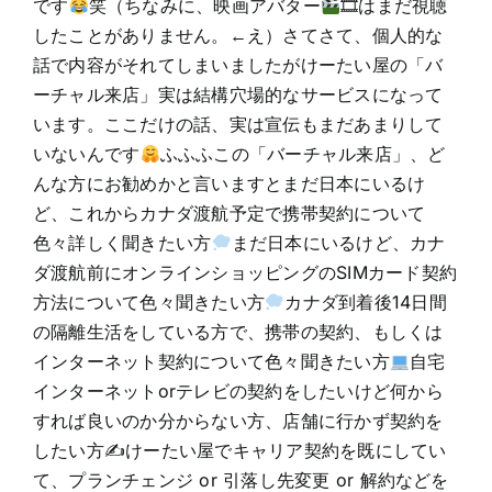
です
笑（ちなみに、映画アバター
🎞はまだ視聴
したことがありません。←え）さてさて、個人的な
話で内容がそれてしまいましたがけーたい屋の「バ
ーチャル来店」実は結構穴場的なサービスになって
います。ここだけの話、実は宣伝もまだあまりして
いないんです
ふふふこの「バーチャル来店」、ど
んな方にお勧めかと言いますとまだ日本にいるけ
ど、これからカナダ渡航予定で携帯契約について
色々詳しく聞きたい方
まだ日本にいるけど、カナ
ダ渡航前にオンラインショッピングのSIMカード契約
方法について色々聞きたい方
カナダ到着後14日間
の隔離生活をしている方で、携帯の契約、もしくは
インターネット契約について色々聞きたい方
自宅
インターネットorテレビの契約をしたいけど何から
すれば良いのか分からない方、店舗に行かず契約を
したい方✍けーたい屋でキャリア契約を既にしてい
て、プランチェンジ or 引落し先変更 or 解約などを