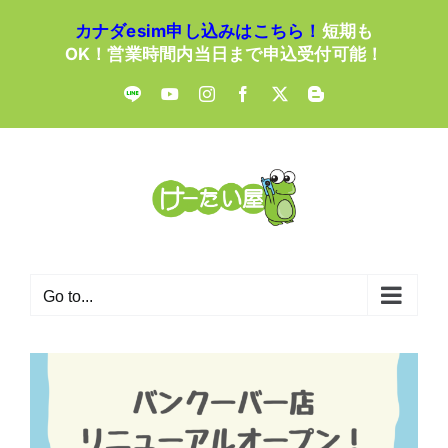
Skip
カナダesim申し込みはこちら！
短期も
to
OK！営業時間内当日まで申込受付可能！
content
LINE
YouTube
Instagram
Facebook
X
Blogger
Go to...