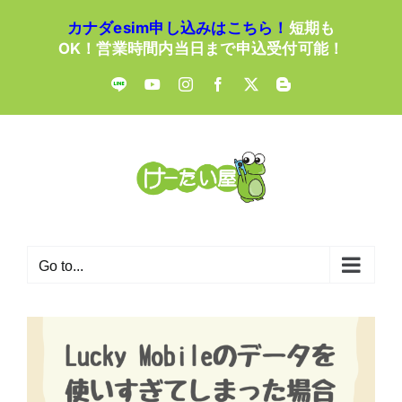
Skip
カナダesim申し込みはこちら！
短期も
to
OK！営業時間内当日まで申込受付可能！
content
LINE
YouTube
Instagram
Facebook
X
Blogger
Go to...