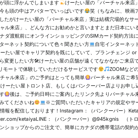
が頭に浮かんでしまいます
けーたい屋の「バーチャル来店
今も頭の中はアバターでいっぱいです
笑（ちなみに、映画
したがけーたい屋の「バーチャル来店」実は結構穴場的なサ
ャル来店」、どんな方にお勧めかと言いますとまだ日本にい
ナダ渡航前にオンラインショッピングのSIMカード契約方法
ターネット契約について色々聞きたい方
自宅インターネッ
たい屋でキャリア契約を既にしていて、プランチェンジ or 引
ら変更したい方🛠けーたい屋の店舗が遠くてなかなかご来店
をリモートで体験していただけるサービスです
ZOOMな
チャル来店」のご予約はとっても簡単
バーチャル来店ご希
けーたい屋トロント店、もしくはバンクーバー店よりお申し込
す
後は、ご予約日時にご案内したリンク先よりバーチャル
みてくださいね
※ご質問いただいたキャリアの規定やサ
情報を配信しております！Instagram：（バンクーバー）Ketaiya 
s://twitter.com/ketaiyaLINE：（バンクーバー）@945kgnis
ラインショップからのご注文で、簡単にカナダの携帯電話の契