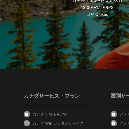
月〜金 11:00〜17:00(PST)
土13:00〜17:00(PST)
日祝 Closed
カナダサービス・プラン
国別サ
カナダ SIM & eSIM
アメリ
カナダ WiFiレンタルサービス
アメ