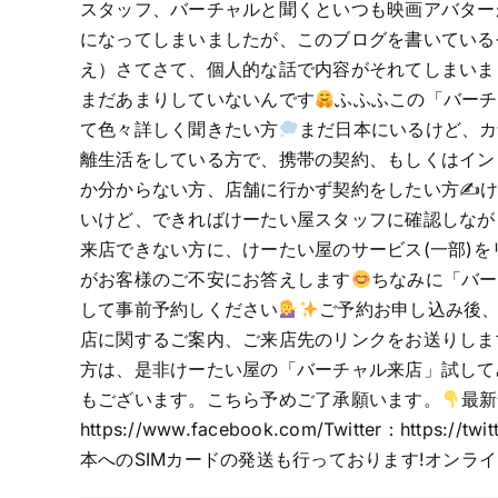
スタッフ、バーチャルと聞くといつも映画アバター
になってしまいましたが、このブログを書いている
え）さてさて、個人的な話で内容がそれてしまいま
まだあまりしていないんです
ふふふこの「バーチ
て色々詳しく聞きたい方
まだ日本にいるけど、カ
離生活をしている方で、携帯の契約、もしくはイン
か分からない方、店舗に行かず契約をしたい方✍けー
いけど、できればけーたい屋スタッフに確認しなが
来店できない方に、けーたい屋のサービス(一部)
がお客様のご不安にお答えします
ちなみに「バー
して事前予約しください
ご予約お申し込み後、
店に関するご案内、ご来店先のリンクをお送りしま
方は、是非けーたい屋の「バーチャル来店」試して
もございます。こちら予めご了承願います。
最新
https://www.facebook.com/Twitter：http
本へのSIMカードの発送も行っております!オン