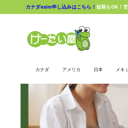
Skip
カナダesim申し込みはこちら！
短期もOK！
to
content
カナダ
アメリカ
日本
メキ