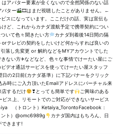
」はアバター要素が全くないので全然関係のない話
アバター
🎞はまだ視聴したことがありません。←
ービスになっています。ここだけの話、実は宣伝も
るけど、これからカナダ渡航予定で携帯契約につい
について色々聞きたい方
カナダ到着後14日間の隔
トorテレビの契約をしたいけど何からすれば良いの
落し先変更 or 解約などをMYアカウントでした
できない方✈などなど、色々な事情でけーたい屋にご
どのビデオ通話サービスを使ってけーたい屋スタッフ
望日の2日前(カナダ基準）に下記バナーをクリック
み時にご入力頂いたEmailアドレスにバーチャル来
来店するだけ
❣とっても簡単です
ご興味のある
ービス上、リモートでのご対応ができないサービス
（トロント）Ketaiya_TorontoFacebook：
 （トロント）@omc6989g
カナダ国内はもちろん、日
約ができます!