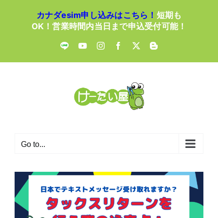
Skip
カナダesim申し込みはこちら！
短期も
to
OK！営業時間内当日まで申込受付可能！
content
LINE
YouTube
Instagram
Facebook
X
Blogger
Go to...