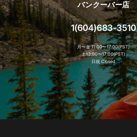
バンクーバー店
1(604)683-3510
月〜金 11:00〜17:00(PST)
土13:00〜17:00(PST)
日祝 Closed