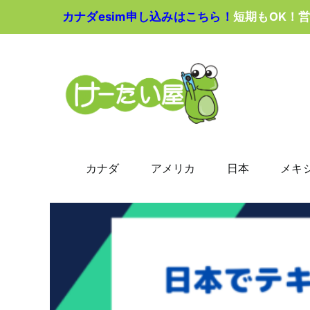
Skip
カナダesim申し込みはこちら！
短期もOK！
to
content
カナダ
アメリカ
日本
メキ