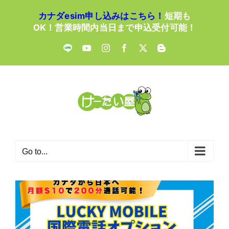
Skip
カナダesim申し込みはこちら！
短期も
to
OK！営業時間内当日まで申込受付可能！
content
LINE
YouTube
Instagram
Facebook
X
Blogger
Go to...