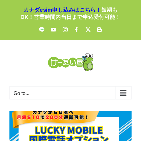
Skip
カナダesim申し込みはこちら！
短期も
to
OK！営業時間内当日まで申込受付可能！
content
LINE
YouTube
Instagram
Facebook
X
Blogger
Go to...