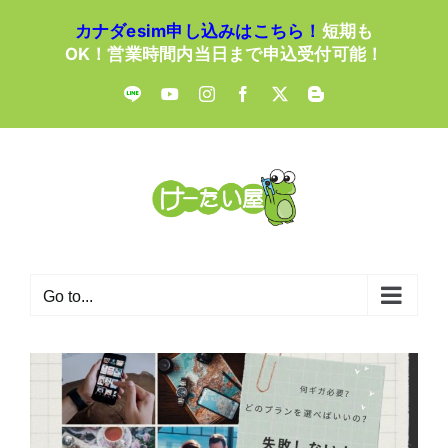
Skip
カナダesim申し込みはこちら！
短期も
to
OK！営業時間内当日まで申込受付可能！
content
LINE
YouTube
Instagram
Facebook
X
Blogger
Go to...