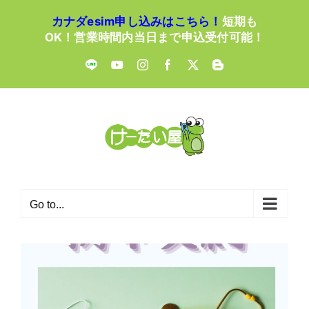
Skip
カナダesim申し込みはこちら！
短期も
to
OK！営業時間内当日まで申込受付可能！
content
LINE
YouTube
Instagram
Facebook
X
Blogger
Go to...