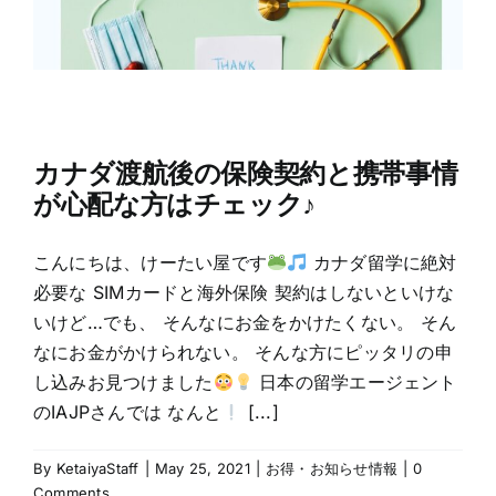
カナダ渡航後の保険契約と携帯事情
が心配な方はチェック♪
こんにちは、けーたい屋です
カナダ留学に絶対
必要な SIMカードと海外保険 契約はしないといけな
いけど…でも、 そんなにお金をかけたくない。 そん
なにお金がかけられない。 そんな方にピッタリの申
し込みお見つけました
日本の留学エージェント
のIAJPさんでは なんと
[...]
By
KetaiyaStaff
|
May 25, 2021
|
お得・お知らせ情報
|
0
Comments