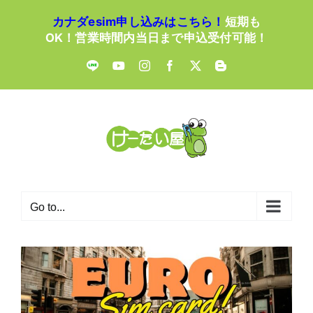
Skip
カナダesim申し込みはこちら！
短期も
to
OK！営業時間内当日まで申込受付可能！
content
LINE
YouTube
Instagram
Facebook
X
Blogger
Go to...