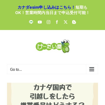
Skip
カナダesim申し込みはこちら！
短期も
to
OK！営業時間内当日まで申込受付可能！
content
LINE
YouTube
Instagram
Facebook
X
Blogger
Go to...