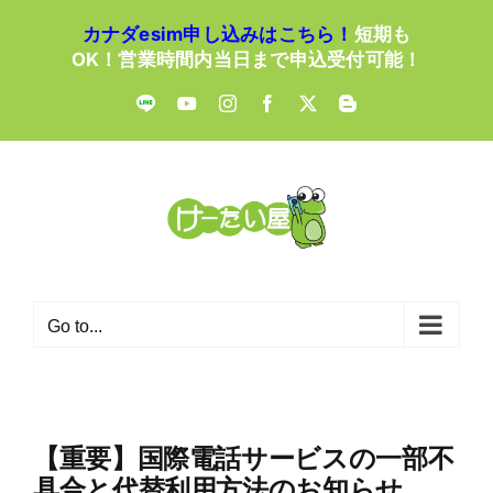
Skip
カナダesim申し込みはこちら！
短期も
to
OK！営業時間内当日まで申込受付可能！
content
LINE
YouTube
Instagram
Facebook
X
Blogger
Go to...
【重要】国際電話サービスの一部不
具合と代替利用方法のお知らせ