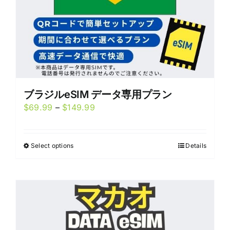
product
page
ブラジルeSIM データ専用プラン
Price
$
69.99
–
$
149.99
range:
$69.99
Select options
Details
This
through
product
$149.99
has
multiple
variants.
The