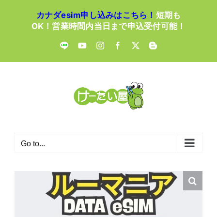
Skip
カナダesim申し込みはこちら！
短期も
to
OK！営業時間内当日まで申込受付可能！
content
LINE
YouTube
Instagram
Facebook
X
Blogger
Go to...