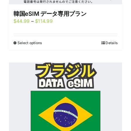
韓国eSIM データ専用プラン
Price
$
44.99
–
$
114.99
range:
$44.99
Select options
Details
This
through
product
$114.99
has
multiple
variants.
The
options
may
be
chosen
on
the