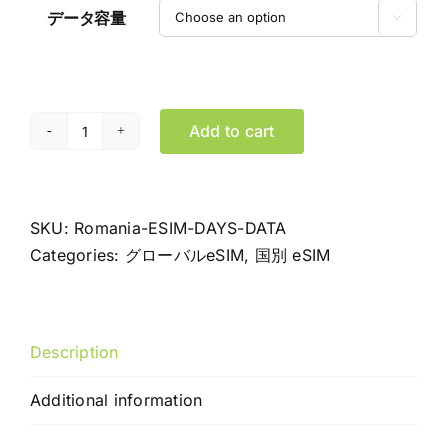
データ容量

Add to cart
ル
ー
マ
ニ
SKU:
Romania-ESIM-DAYS-DATA
ア
Categories:
グローバルeSIM
,
国別 eSIM
eSIM
デ
ー
Description
タ
専
Additional information
用
プ