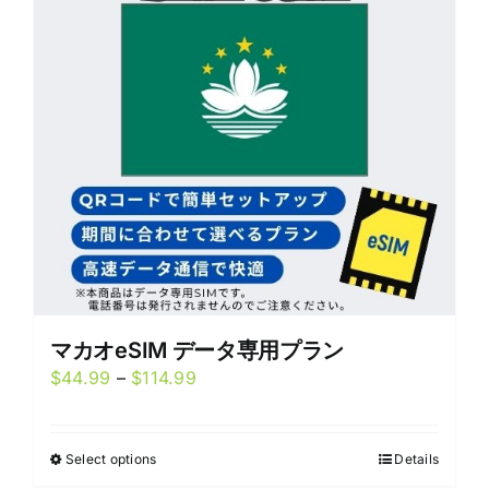
options
may
be
chosen
on
the
product
page
マカオeSIM データ専用プラン
Price
$
44.99
–
$
114.99
range:
$44.99
Select options
Details
This
through