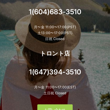
page
1(604)683-3510
月〜金 11:00〜17:00(PST)
土13:00〜17:00(PST)
日祝 Closed
トロント店
1(647)394-3510
月〜金 11:00〜17:00(EST)
土日祝 Closed
お問い合わせ