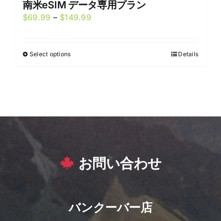
南米eSIM データ専用プラン
Price
$
69.99
–
$
149.99
range:
$69.99
Select options
Details
This
through
product
$149.99
has
multiple
variants.
The
options
may
お問い合わせ
be
chosen
on
the
バンクーバー店
product