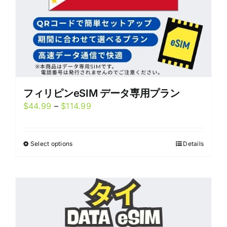
product
page
フィリピンeSIM データ専用プラン
Price
$
44.99
–
$
114.99
range:
$44.99
Select options
Details
This
through
product
$114.99
has
multiple
variants.
The