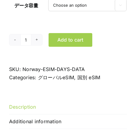
データ容量

Add to cart
ノ
ル
ウ
ェ
SKU:
Norway-ESIM-DAYS-DATA
ー
Categories:
グローバルeSIM
,
国別 eSIM
eSIM
デ
ー
Description
タ
専
Additional information
用
プ