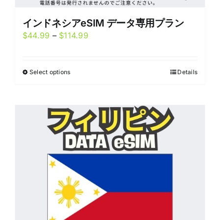
インドネシアeSIM データ専用プラン
Price
$
44.99
–
$
114.99
range:
$44.99
Select options
Details
This
through
product
$114.99
has
multiple
variants.
The
options
may
be
chosen
on
the