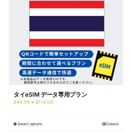
options
may
be
chosen
on
the
product
page
タイeSIM データ専用プラン
Price
$
44.99
–
$
114.99
range:
$44.99
Select options
Details
This
through