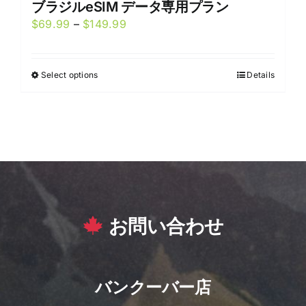
ブラジルeSIM データ専用プラン
Price
$
69.99
–
$
149.99
range:
$69.99
Select options
Details
This
through
product
$149.99
has
multiple
variants.
The
options
may
お問い合わせ
be
chosen
on
the
バンクーバー店
product