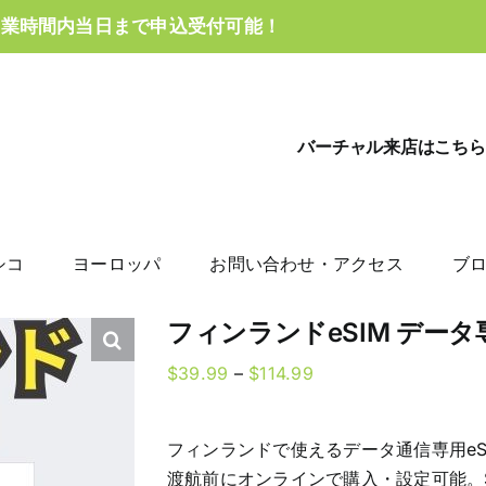
営業時間内当日まで申込受付可能！
バーチャル来店はこちら
シコ
ヨーロッパ
お問い合わせ・アクセス
ブ
フィンランドeSIM デー
Price
$
39.99
–
$
114.99
range:
$39.99
フィンランドで使えるデータ通信専用eS
through
渡航前にオンラインで購入・設定可能。