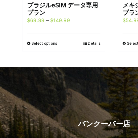
ブラジルeSIM データ専用
メキシ
プラン
プラ
Price
$
69.99
–
$
149.99
$
54.9
range:
$69.99
Select options
Details
Select
This
through
product
$149.99
has
multiple
variants.
The
options
may
be
chosen
バンクーバー店
on
the