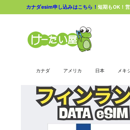
Skip
カナダesim申し込みはこちら！
短期もOK！
to
content
カナダ
アメリカ
日本
メキ