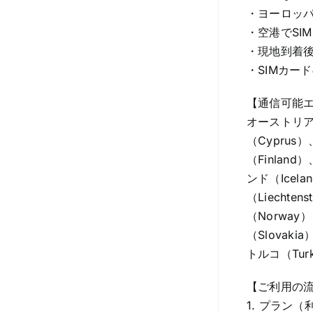
・ヨーロッ
・空港でSI
・現地到着
・SIMカー
【通信可能
オーストリア（
（Cyprus
（Finlan
ンド（Icel
（Liecht
（Norway
（Slovak
トルコ（Turk
【ご利用の
1. プラン