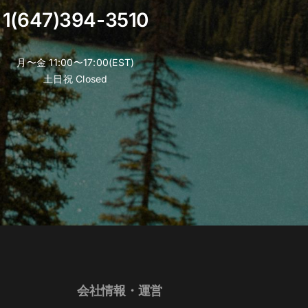
product
1(647)394-3510
page
月〜金 11:00〜17:00(EST)
土日祝 Closed
会社情報・運営