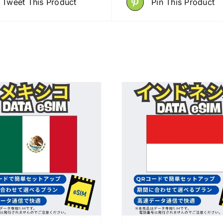
Tweet This Product
Pin This Product