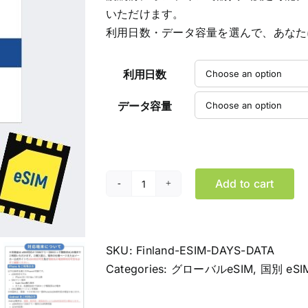
$114.99
いただけます。
利用日数・データ容量を選んで、あなた
利用日数
データ容量
Add to cart
フ
ィ
ン
ラ
SKU:
Finland-ESIM-DAYS-DATA
ン
Categories:
グローバルeSIM
,
国別 eSI
ド
eSIM