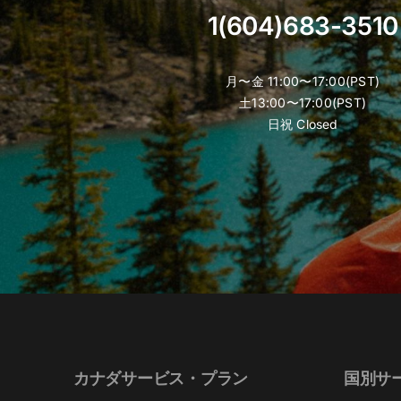
product
1(604)683-3510
page
月〜金 11:00〜17:00(PST)
土13:00〜17:00(PST)
日祝 Closed
カナダサービス・プラン
国別サ