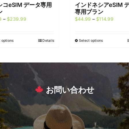
コeSIM データ専用
インドネシアeSIM 
ン
専用プラン
Price
Price
9
–
$
239.99
$
44.99
–
$
114.99
range:
range:
$54.99
$44.9
 options
Details
Select options
This
This
through
throug
product
product
$239.99
$114.9
has
has
multiple
multiple
variants.
variants.
The
The
お問い合わせ
options
options
may
may
be
be
chosen
chosen
on
on
the
the