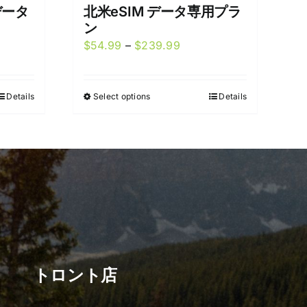
データ
北米eSIM データ専用プラ
ン
Price
$
54.99
–
$
239.99
range:
9
$54.99
Details
Select options
Details
This
h
through
product
9
$239.99
has
multiple
variants.
The
options
may
be
chosen
トロント店
on
the