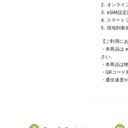
2. オンラ
3. eSI
4. スマー
5. 現地到
【ご利用に
・本商品は 
さい。
・本商品は物
・QRコード
・通信速度