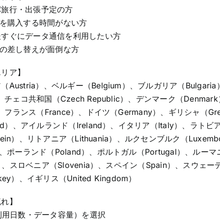
パ旅行・出張予定の方
Mを購入する時間がない方
後すぐにデータ通信を利用したい方
ドの差し替えが面倒な方
エリア】
Austria）、ベルギー（Belgium）、ブルガリア（Bulgari
）、チェコ共和国（Czech Republic）、デンマーク（Denma
d）、フランス（France）、ドイツ（Germany）、ギリシャ（G
and）、アイルランド（Ireland）、イタリア（Italy）、ラト
enstein）、リトアニア（Lithuania）、ルクセンブルク（Luxe
）、ポーランド（Poland）、ポルトガル（Portugal）、ルー
ia）、スロベニア（Slovenia）、スペイン（Spain）、スウェーデ
ey）、イギリス（United Kingdom）
流れ】
（利用日数・データ容量）を選択