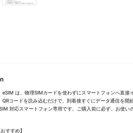
デ
ー
タ
専
用
プ
ラ
ン
quantity
on
 eSIM は、物理SIMカードを使わずにスマートフォンへ直接
 QRコードを読み込むだけで、到着後すぐにデータ通信を開
eSIM 対応スマートフォン専用です。ご購入前に必ず、お使いの
におすすめ】