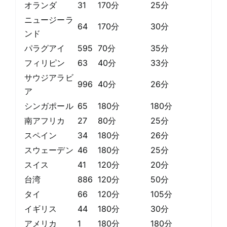
オランダ
31
170分
25分
ニュージーラ
64
170分
30分
ンド
パラグアイ
595
70分
35分
フィリピン
63
40分
33分
サウジアラビ
996
40分
26分
ア
シンガポール
65
180分
180分
南アフリカ
27
80分
25分
スペイン
34
180分
26分
スウェーデン
46
180分
25分
スイス
41
120分
20分
台湾
886
120分
50分
タイ
66
120分
105分
イギリス
44
180分
30分
アメリカ
1
180分
180分