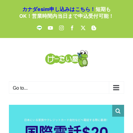
Skip
カナダesim申し込みはこちら！
短期も
to
OK！営業時間内当日まで申込受付可能！
content
LINE
YouTube
Instagram
Facebook
X
Blogger
Go to...