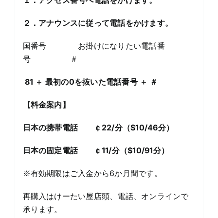
２．アナウンス
に従って電話をかけます。
国番号 お掛けになりたい電話番
号 ＃
81
＋ 最初の
0
を抜いた電話番号 ＋ ＃
【
料金案内
】
日本の携帯電話 ￠22
/
分（
$10/46
分）
日本の固定電話 ￠11
/
分（
$10/91
分）
※有効期限はご入金から6か月間です。
再購入はけーたい屋店頭、電話、オンラインで
承ります。