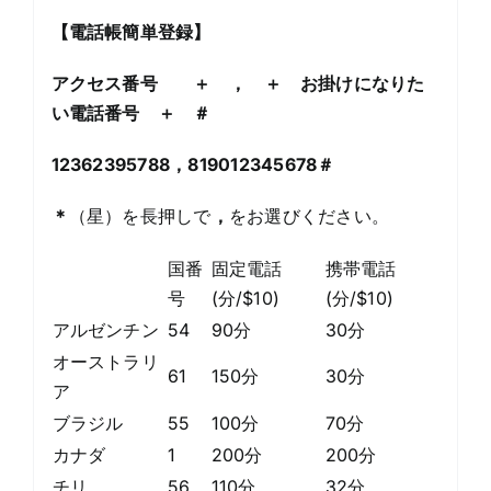
【
電話帳簡単登録
】
アクセス番号 ＋ ， ＋ お掛けになりた
い電話番号 ＋ ＃
12362395788，
819012345678
＃
＊
（星）を長押しで
，
をお選びください。
国番
固定電話
携帯電話
号
(分/$10)
(分/$10)
アルゼンチン
54
90分
30分
オーストラリ
61
150分
30分
ア
ブラジル
55
100分
70分
カナダ
1
200分
200分
チリ
56
110分
32分