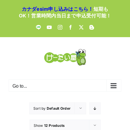
Skip
カナダesim申し込みはこちら！
短期も
to
OK！営業時間内当日まで申込受付可能！
content
LINE
YouTube
Instagram
Facebook
X
Blogger
Go to...
Sort by
Default Order
Show
12 Products